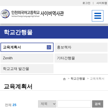
로그인
사이트맵
학교간행물
교육계획서
홍보책자
Zenith
기타간행물
학교교재 발간물
학교간행물
교육계획서
교육계획서
검
검
전체
25
색