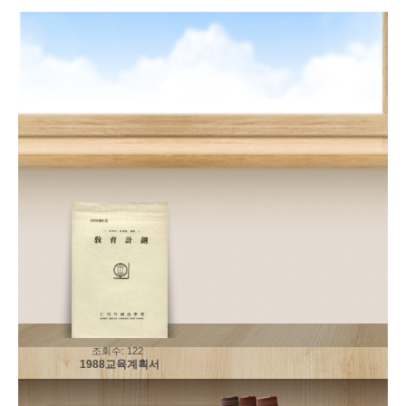
색
하
기
어
입
력
조회수: 122
1988교육계획서