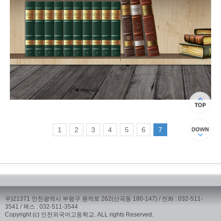
(current)
1
2
3
4
5
6
7
우)21371 인천광역시 부평구 원적로 262(산곡동 180-147) / 전화 : 032-511-
3541 / 팩스 : 032-511-3544
Copyright (c) 인천외국어고등학교. ALL rights Reserved.